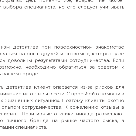
аскрытых дел. Конечно же, возраст не может
 выбора специалиста, но его следует учитывать
лизм детектива при поверхностном знакомстве
оваться на опыт друзей и знакомых, которые уже
ь довольны результатами сотрудничества. Если
озможно, необходимо обратиться за советом к
в вашем городе.
ь детектива клиент опасается из-за рисков для
внимание на отзывы в сети. С просьбой о помощи к
х жизненных ситуациях. Поэтому клиенты охотно
м опытом сотрудничества. К сожалению, отзывы в
 клиенты. Позитивные отклики иногда размещают
о личного бренда на рынке частого сыска, а
тации специалиста.