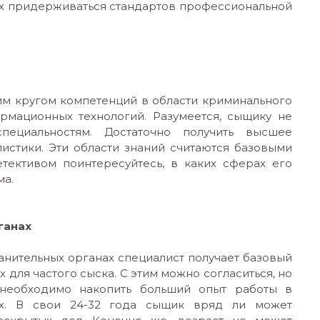
 их придерживаться стандартов профессиональной
им кругом компетенций в области криминального
рмационных технологий. Разумеется, сыщику не
ециальностям. Достаточно получить высшее
истики. Эти области знаний считаются базовыми
етективом поинтересуйтесь, в каких сферах его
ма.
рганах
ранительных органах специалист получает базовый
для частого сыска. С этим можно согласиться, но
необходимо накопить больший опыт работы в
ях. В свои 24-32 года сыщик вряд ли может