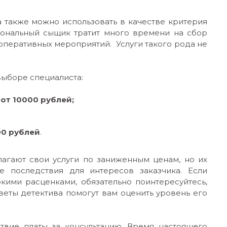
а также можно использовать в качестве критерия
иональный сыщик тратит много времени на сбор
оперативных мероприятий. Услуги такого рода не
выборе специалиста:
-
от
10000 рублей;
00 рублей
.
агают свои услуги по заниженным ценам, но их
е последствия для интересов заказчика. Если
кими расценками, обязательно поинтересуйтесь,
веты детектива помогут вам оценить уровень его
твие платы за консультацию. Время настоящего