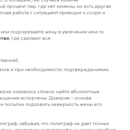
й процент пар, где нет измены, но есть другая
тная работа с ситуацией приводит к ссоре и
или подозреваете жену в увлечении кем-то
ство
, где сделают все:
авное!).
атов и при необходимости, подтверждениями,
верке оказалось сложно найти абсолютные
тношения испорчены. Доверие – основа
ли попытки подловить неверность жены его
играф, забывая, что полиграф не дает точных
а ложь, проверка на полиграфе на измену требует