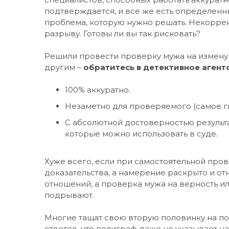
подтверждается, и все же есть определенны
проблема, которую нужно решать. Некоррек
разрыву. Готовы ли вы так рисковать?
Решили провести проверку мужа на измену 
другим –
обратитесь в детективное агент
100% аккуратно.
Незаметно для проверяемого (самое гл
С абсолютной достоверностью результ
которые можно использовать в суде.
Хуже всего, если при самостоятельной про
доказательства, а намерение раскрыто и о
отношений, а проверка мужа на верность и
подрывают.
Многие тащат свою вторую половинку на пол
ответов, что полиграф даже не указывает н