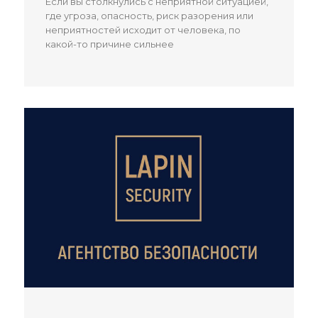
Если вы столкнулись с неприятной ситуацией,
где угроза, опасность, риск разорения или
неприятностей исходит от человека, по
какой-то причине сильнее